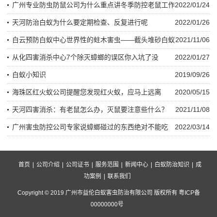
广州专业防虫防鼠公司为什么重点讲冬季防控老鼠工作
2022/01/24
天河防治白蚁为什么要定期检查、反复进行呢
2022/01/26
白云预防白蚁中心世界性的蛀木害虫——截头堆砂白蚁
2021/11/06
从化四害消杀中心7个除灭蟑螂的误区你入坑了没
2022/01/27
白蚁小知识
2019/09/26
海珠区红火蚁公司提醒您发现红火蚁，应马上远离
2020/05/15
天河四害消杀：有老鼠怎么办，灭鼠要注意些什么？
2021/11/08
广州害虫防控公司专家说蟑螂碰过的东西绝对不能吃
2022/03/14
首页
|
公司介绍
|
公司证书
|
服务范围
|
新闻中心
|
白蚁防治知识
|
成
功案例
|
联系我们
Copyright © 2019 广州市益伦白蚁害虫防治有限公司 版权所有 粤ICP备
00000000号