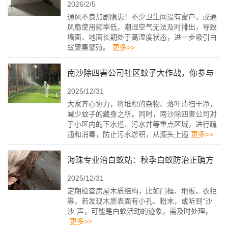
2026/2/5
找上门
通风不良加剧隐患！不少卫生间没有窗户，或通
风扇使用频率低，潮湿空气无法及时排出，导致
墙面、地面长期处于高湿度状态，进一步吸引白
蚁聚集繁殖。
更多>>
南沙除四害公司社区蚊子大作战，你参与
2025/12/31
了吗？
大家齐心协力，将堆积的杂物、落叶清扫干净，
减少蚊子的藏身之所。同时，南沙除四害公司对
于小区内的下水道、污水井等重点区域，进行疏
通和消毒，防止污水淤积，从源头上遏
更多>>
海珠专业治白蚁站：秋季白蚁防治正确方
2025/12/31
法
定期检查房屋木质结构，比如门框、地板、衣柜
等，若发现木质表面有小孔、粉末，或听到“沙
沙”声，可能是白蚁活动的迹象，需及时处理。
更多>>