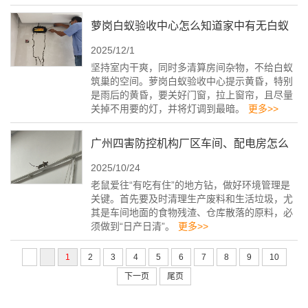
萝岗白蚁验收中心怎么知道家中有无白蚁
2025/12/1
坚持室内干爽，同时多清算房间杂物，不给白蚁
筑巢的空间。萝岗白蚁验收中心提示黄昏，特别
是雨后的黄昏，要关好门窗，拉上窗帘，且尽量
关掉不用要的灯，并将灯调到最暗。
更多>>
广州四害防控机构厂区车间、配电房怎么
2025/10/24
灭鼠？
老鼠爱往“有吃有住”的地方钻，做好环境管理是
关键。首先要及时清理生产废料和生活垃圾，尤
其是车间地面的食物残渣、仓库散落的原料，必
须做到“日产日清”。
更多>>
1
2
3
4
5
6
7
8
9
10
下一页
尾页