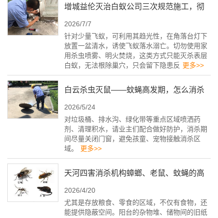
增城益伦灭治白蚁公司三次规范施工，彻
2026/7/7
底根除不反复！
针对少量飞蚁，可利用其趋光性，在角落台灯下
放置一盆清水，诱使飞蚁落水溺亡。切勿使用家
用杀虫喷雾、明火焚烧，这类方式只能灭杀表层
白蚁，无法根除巢穴，只会留下隐患反
更多>>
白云杀虫灭鼠——蚊蝇高发期，怎么消杀
2026/5/24
最有效？
对垃圾桶、排水沟、绿化带等重点区域喷洒药
剂、清理积水，请业主们配合做好防护，消杀期
间尽量关闭门窗，避免孩童、宠物接触消杀区
域。
更多>>
天河四害消杀机构蟑螂、老鼠、蚊蝇的高
2026/4/20
频出没点
尤其是存放粮食、零食的区域，不仅有食物，还
能提供隐蔽空间。阳台的杂物堆、储物间的旧纸