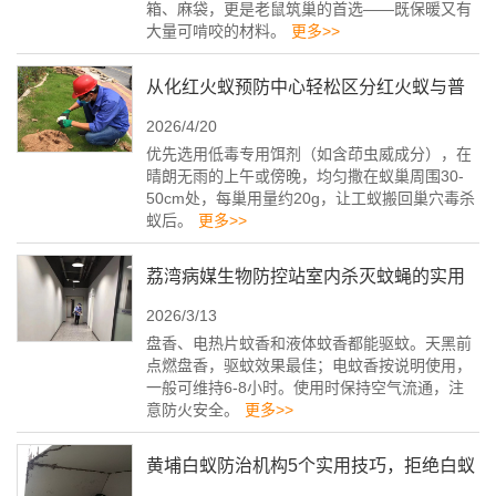
箱、麻袋，更是老鼠筑巢的首选——既保暖又有
大量可啃咬的材料。
更多>>
从化红火蚁预防中心轻松区分红火蚁与普
2026/4/20
通蚂蚁
优先选用低毒专用饵剂（如含茚虫威成分），在
晴朗无雨的上午或傍晚，均匀撒在蚁巢周围30-
50cm处，每巢用量约20g，让工蚁搬回巢穴毒杀
蚁后。
更多>>
荔湾病媒生物防控站室内杀灭蚊蝇的实用
2026/3/13
妙招
盘香、电热片蚊香和液体蚊香都能驱蚊。天黑前
点燃盘香，驱蚊效果最佳；电蚊香按说明使用，
一般可维持6-8小时。使用时保持空气流通，注
意防火安全。
更多>>
黄埔白蚁防治机构5个实用技巧，拒绝白蚁