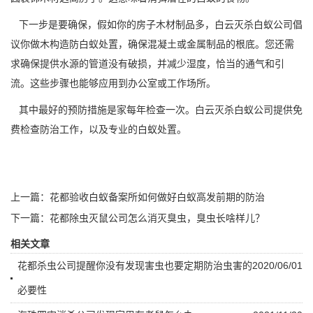
下一步是要确保，假如你的房子木材制品多，白云灭杀白蚁公司倡
议你做木构造防白蚁处置，确保混凝土或金属制品的根底。您还需
求确保提供水源的管道
没有破损
，并减少湿度，恰当的通气和引
流。这些步骤也能够应用到办公室或工作场所。
其中最好的预防措施是家每年检查一次。白云灭杀白蚁公司提供
免
费检查
防治工作，以及专业的白蚁处置。
上一篇：
花都验收白蚁备案所如何做好白蚁高发前期的防治
下一篇：
花都除虫灭鼠公司怎么消灭臭虫，臭虫长啥样儿？
相关文章
花都杀虫公司提醒你没有发现害虫也要定期防治虫害的
2020/06/01
必要性