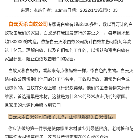
来源：本站
作者：admin
日期：2022/1/19
浏览：
33
白云灭杀白蚁公司
专家说白蚁有超越300多种，数以百万计的白
蚁攻击我们的家园，白蚁是在我国最盛行的害虫之一。每年损坏超
越180000的构造，依据白云
灭杀白蚁
公司统计白蚁损伤可能每年高
达十亿元。理解白蚁，以及它们如何工作的，以辨认和避免白蚁在
家里建巢，阻止白蚁攻击我们的家园。
白蚁又称白蚂蚁，看起来有点像蚂蚁一样，惨白色的生物。白云灭
杀白蚁公司辨别出他们的分工与名字，工蚁和
兵蚁，
通常为白色或
浅棕色的。白蚁在外观上和飞行蚂蚁类似。他们的主要食物来源纤
维素，首选建巢是木材，这就是为什么它们经常攻击我们的家园。
且家里的水源也会吸收到它们。
白云灭杀白蚁公司总结了几点，让你能够避免白蚁侵扰。
你应该做的第一件事是使你家里木材减少到最低限度。老树桩和花
园装饰木材远离房子。这意味着消弭潜在的白蚁的食物。