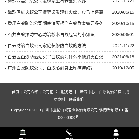
海珠四害消杀公司发现家里有老鼠怎么办
2021/11/20
海珠区红火蚁公司提醒您发现红火蚁，应马上远离
2020/05/15
番禺白蚁防治公司彻底消灭根治白蚁危害需要多久
2020/10/15
石井白蚁预防中心防治杉木白蚁危害的小知识
2020/06/01
白云防治白蚁公司家庭装修防白蚁的方法
2021/11/22
白云区白蚁防治站买了白蚁药为什么不能消灭白蚁
2021/09/18
广州白蚁防蚁公司：白蚁落到身上咋痒痒的？
2019/12/05
首页
|
公司介绍
|
公司证书
|
服务范围
|
新闻中心
|
白蚁防治知识
|
成
功案例
|
联系我们
Copyright © 2019 广州市益伦白蚁害虫防治有限公司 版权所有 粤ICP备
00000000号