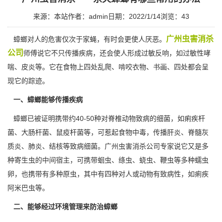
来源：本站
作者：admin
日期：2022/1/14
浏览：
43
广州虫害消杀
蟑螂对人的危害仅次于家蝇，有时会更使人厌恶。
公司
师傅说它不只传播疾病，还会使人形成过敏反响，如过敏性哮
喘、皮炎等。它在食物上四处乱爬、啃咬衣物、书画、四处都会呈
现它的踪迹。
一、蟑螂能够传播疾病
蟑螂已被证明携带约40-50种对脊椎动物致病的细菌，如痢疾杆
菌、大肠杆菌、鼠疫杆菌等，可惹起食物中毒，传播肝炎、脊髓灰
质炎、肺炎、结核等
致病细菌
。广州虫害消杀公司专家说它又是多
种寄生虫的中间宿主，可携带蛔虫、绦虫、蛲虫、鞭虫等多种蠕虫
卵，也携带有多种原虫，其中有四种对人或动物有致病性，如痢疾
阿米巴虫等。
二、能够经过环境管理来防治蟑螂