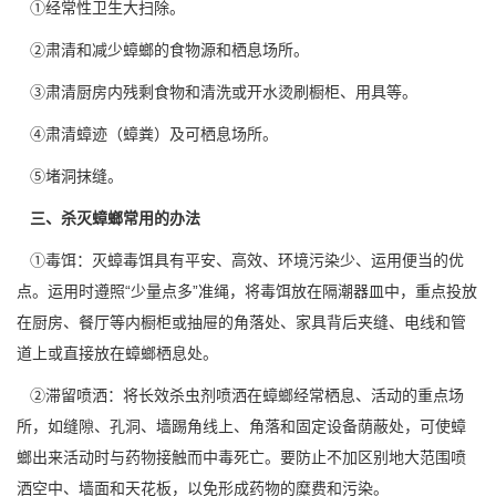
①经常性卫生大扫除。
②肃清和减少蟑螂的食物源和
栖息场所
。
③肃清厨房内残剩食物和清洗或开水烫刷橱柜、用具等。
④肃清蟑迹（蟑粪）及可栖息场所。
⑤堵洞抹缝。
三、杀灭蟑螂常用的办法
①毒饵：灭蟑毒饵具有平安、高效、环境污染少、运用便当的优
点。运用时遵照“少量点多”准绳，将毒饵放在隔潮器皿中，重点投放
在
厨房
、餐厅等内橱柜或抽屉的角落处、家具背后夹缝、电线和管
道上或直接放在蟑螂栖息处。
②滞留喷洒：将长效
杀虫剂
喷洒在蟑螂经常栖息、活动的重点场
所，如缝隙、孔洞、墙踢角线上、角落和固定设备荫蔽处，可使蟑
螂出来活动时与药物接触而中毒死亡。要防止不加区别地大范围喷
洒空中、墙面和天花板，以免形成药物的糜费和污染。