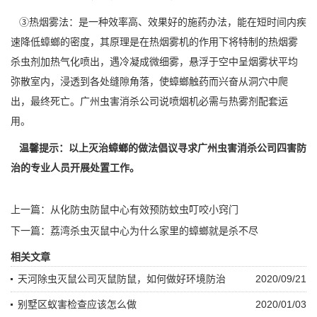
③热烟雾法：是一种效率高、效果好的施药办法，能在短时间内疾
速降低蟑螂的密度，其原理是在热烟雾机的作用下将特制的热烟雾
杀虫剂加热气化喷出，遇冷凝成微细雾，悬浮于空中呈烟雾状平均
弥散室内，浸透到各处缝隙角落，使蟑螂触药而兴奋从洞穴中爬
出，最终死亡。广州虫害消杀公司说喷烟机必需与热雾剂配套运
用。
温馨提示：以上灭治蟑螂的做法倡议寻求广州虫害消杀公司四害防
治的专业人员开展处置工作。
上一篇：
从化防虫防鼠中心有效预防蚊虫叮咬小窍门
下一篇：
荔湾杀虫灭鼠中心为什么家里的蟑螂就是杀不尽
相关文章
天河除虫灭鼠公司灭鼠防鼠，如何做好环境防治
2020/09/21
别墅区蚁害检查应该怎么做
2020/01/03